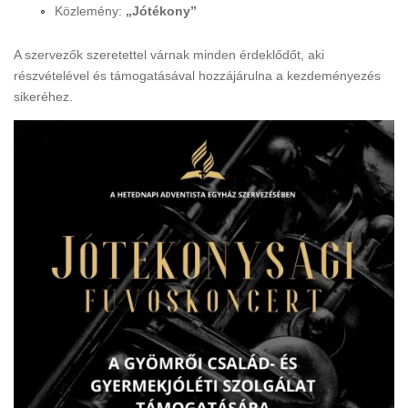
Közlemény:
„Jótékony”
A szervezők szeretettel várnak minden érdeklődőt, aki
részvételével és támogatásával hozzájárulna a kezdeményezés
sikeréhez.