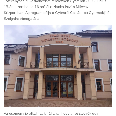
Jótékonysági fúvóskoncertet rendeznek Gyömrőn 2026. június
13-án, szombaton 16 órától a Hankó István Művészeti
Központban. A program célja a Gyömrői Család- és Gyermekjóléti
Szolgálat támogatása.
Az esemény jó alkalmat kínál arra, hogy a résztvevők egy