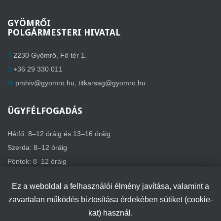
GYÖMRŐI
POLGÁRMESTERI HIVATAL
2230 Gyömrő, Fő tér 1.
+36 29 330 011
pmhiv@gyomro.hu
,
titkarsag@gyomro.hu
ÜGYFÉLFOGADÁS
Hétfő: 8–12 óráig és 13–16 óráig
Szerda: 8–12 óráig
Péntek: 8–12 óráig
Ez a weboldal a felhasználói élmény javítása, valamint a
zavartalan működés biztosítása érdekében sütiket (cookie-
kat) használ.