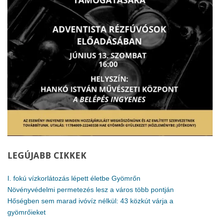
LEGÚJABB
CIKKEK
I. fokú vízkorlátozás lépett életbe Gyömrőn
Növényvédelmi permetezés lesz a város több pontján
Hőségben sem marad ivóvíz nélkül: 43 közkút várja a
gyömrőieket