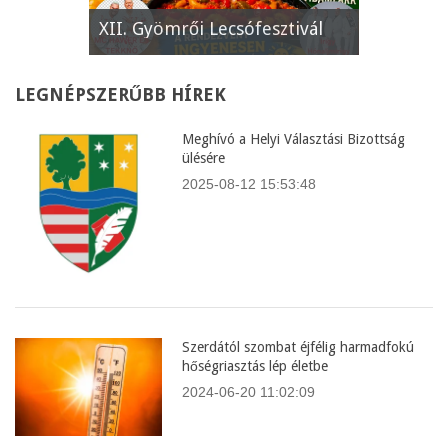
e
XII. Gyömrői Lecsófesztivál
Képviselő
LEGNÉPSZERŰBB
HÍREK
Meghívó a Helyi Választási Bizottság
ülésére
2025-08-12 15:53:48
Szerdától szombat éjfélig harmadfokú
hőségriasztás lép életbe
2024-06-20 11:02:09