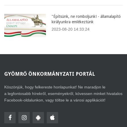
"Építsünk, ne romboljunk! - államalapító
királyunkra emlékeztünk
2023-08-20 14:33:24
GYÖMRŐ
ÖNKORMÁNYZATI PORTÁL
Köszönjük, hogy felkereste honlapunkat! Ne maradjon le
a legfontosabb hírekről, eseményekről, kövessen minket hivatalos
Facebook-oldalunkon, vagy töltse le a városi applikációt!