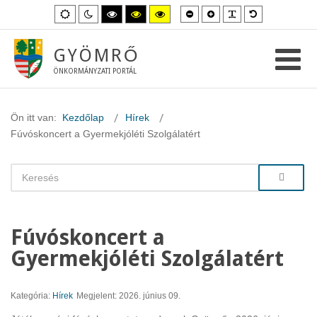
Kisebb
Nagyobb
PLG_SYSTEM_
Alapértelme
Alapértelmezett
Éjszakai
Magas
Magas
Magas
betűméret
betűméret
betűméret
mód
mód
kontraszt
kontraszt
kontraszt
fekete-
fekete-
sárga-
fehér
sárga
fekete
GYÖMRŐ
mód.
mód.
mód.
ÖNKORMÁNYZATI PORTÁL
Ön itt van:
Kezdőlap
Hírek
Fúvóskoncert a Gyermekjóléti Szolgálatért
Fúvóskoncert a
Gyermekjóléti Szolgálatért
Kategória:
Hírek
Megjelent: 2026. június 09.