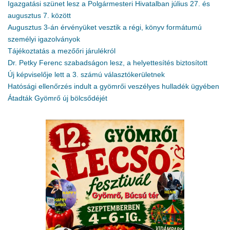
Igazgatási szünet lesz a Polgármesteri Hivatalban július 27. és
augusztus 7. között
Augusztus 3-án érvényüket vesztik a régi, könyv formátumú
személyi igazolványok
Tájékoztatás a mezőőri járulékról
Dr. Petky Ferenc szabadságon lesz, a helyettesítés biztosított
Új képviselője lett a 3. számú választókerületnek
Hatósági ellenőrzés indult a gyömrői veszélyes hulladék ügyében
Átadták Gyömrő új bölcsődéjét