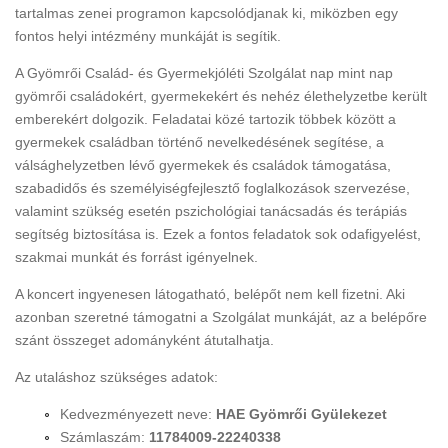
tartalmas zenei programon kapcsolódjanak ki, miközben egy
fontos helyi intézmény munkáját is segítik.
A Gyömrői Család- és Gyermekjóléti Szolgálat nap mint nap
gyömrői családokért, gyermekekért és nehéz élethelyzetbe került
emberekért dolgozik. Feladatai közé tartozik többek között a
gyermekek családban történő nevelkedésének segítése, a
válsághelyzetben lévő gyermekek és családok támogatása,
szabadidős és személyiségfejlesztő foglalkozások szervezése,
valamint szükség esetén pszichológiai tanácsadás és terápiás
segítség biztosítása is. Ezek a fontos feladatok sok odafigyelést,
szakmai munkát és forrást igényelnek.
A koncert ingyenesen látogatható, belépőt nem kell fizetni. Aki
azonban szeretné támogatni a Szolgálat munkáját, az a belépőre
szánt összeget adományként átutalhatja.
Az utaláshoz szükséges adatok:
Kedvezményezett neve:
HAE Gyömrői Gyülekezet
Számlaszám:
11784009-22240338