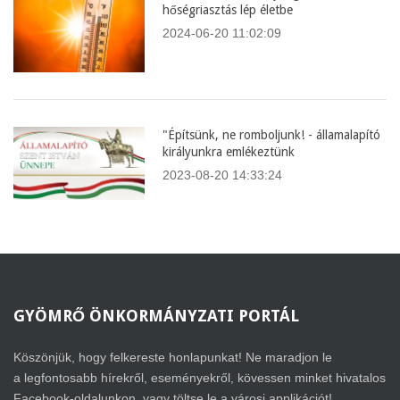
hőségriasztás lép életbe
2024-06-20 11:02:09
"Építsünk, ne romboljunk! - államalapító
királyunkra emlékeztünk
2023-08-20 14:33:24
GYÖMRŐ
ÖNKORMÁNYZATI PORTÁL
Köszönjük, hogy felkereste honlapunkat! Ne maradjon le
a legfontosabb hírekről, eseményekről, kövessen minket hivatalos
Facebook-oldalunkon, vagy töltse le a városi applikációt!