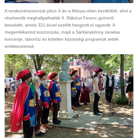
A rendezvénysorozat július 3-án a Mánya-réten kezdődött, ahol a
résztvevők meghallgathatták II. Rákóczi Ferenc gyömrői
beszédét, amely 321 évvel ezelőtt hangzott el ugyanitt. A
megemlékezést koszorúzás, majd a Sárkánykönny zenekar
koncertje, tábortűz és kötetlen közösségi programok tették
emlékezetessé.