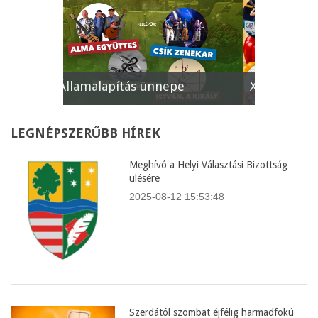
e
XII. Gyömrői Lecsófesztivál
Képviselő
LEGNÉPSZERŰBB
HÍREK
Meghívó a Helyi Választási Bizottság
ülésére
2025-08-12 15:53:48
Szerdától szombat éjfélig harmadfokú