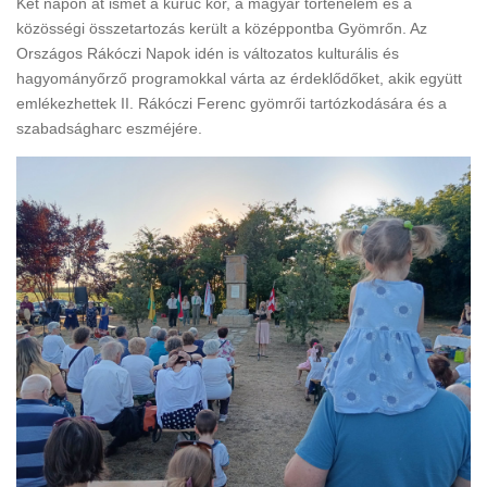
Két napon át ismét a kuruc kor, a magyar történelem és a
közösségi összetartozás került a középpontba Gyömrőn. Az
Országos Rákóczi Napok idén is változatos kulturális és
hagyományőrző programokkal várta az érdeklődőket, akik együtt
emlékezhettek II. Rákóczi Ferenc gyömrői tartózkodására és a
szabadságharc eszméjére.