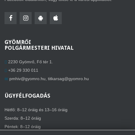
GYÖMRŐI
POLGÁRMESTERI HIVATAL
2230 Gyömrő, Fő tér 1.
+36 29 330 011
pmhiv@gyomro.hu
,
titkarsag@gyomro.hu
ÜGYFÉLFOGADÁS
Hétfő: 8–12 óráig és 13–16 óráig
Szerda: 8–12 óráig
Péntek: 8–12 óráig