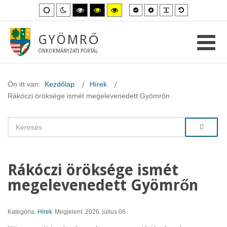
Kisebb
Nagyobb
PLG_SYSTEM_
Alapértelme
Alapértelmezett
Éjszakai
Magas
Magas
Magas
betűméret
betűméret
betűméret
mód
mód
kontraszt
kontraszt
kontraszt
fekete-
fekete-
sárga-
fehér
sárga
fekete
GYÖMRŐ
mód.
mód.
mód.
ÖNKORMÁNYZATI PORTÁL
Ön itt van:
Kezdőlap
Hírek
Rákóczi öröksége ismét megelevenedett Gyömrőn
Rákóczi öröksége ismét
megelevenedett Gyömrőn
Kategória:
Hírek
Megjelent: 2026. július 06.