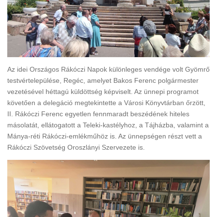
Az idei Országos Rákóczi Napok különleges vendége volt Gyömrő
testvértelepülése, Regéc, amelyet Bakos Ferenc polgármester
vezetésével héttagú küldöttség képviselt. Az ünnepi programot
követően a delegáció megtekintette a Városi Könyvtárban őrzött,
II. Rákóczi Ferenc egyetlen fennmaradt beszédének hiteles
másolatát, ellátogatott a Teleki-kastélyhoz, a Tájházba, valamint a
Mánya-réti Rákóczi-emlékműhöz is. Az ünnepségen részt vett a
Rákóczi Szövetség Oroszlányi Szervezete is.