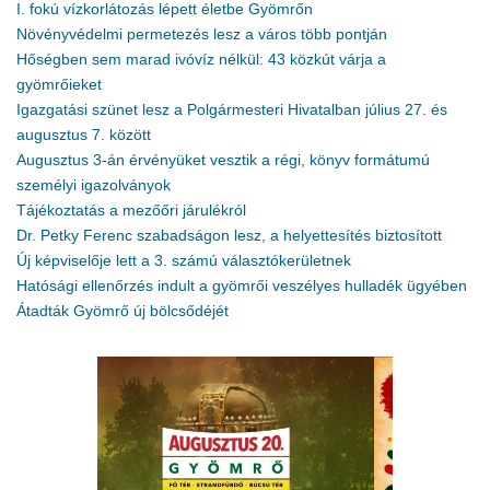
I. fokú vízkorlátozás lépett életbe Gyömrőn
Növényvédelmi permetezés lesz a város több pontján
Hőségben sem marad ivóvíz nélkül: 43 közkút várja a
gyömrőieket
Igazgatási szünet lesz a Polgármesteri Hivatalban július 27. és
augusztus 7. között
Augusztus 3-án érvényüket vesztik a régi, könyv formátumú
személyi igazolványok
Tájékoztatás a mezőőri járulékról
Dr. Petky Ferenc szabadságon lesz, a helyettesítés biztosított
Új képviselője lett a 3. számú választókerületnek
Hatósági ellenőrzés indult a gyömrői veszélyes hulladék ügyében
Átadták Gyömrő új bölcsődéjét