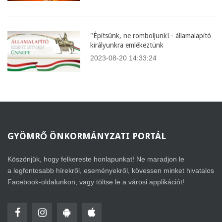
"Építsünk, ne romboljunk! - államalapító
királyunkra emlékeztünk
2023-08-20 14:33:24
GYÖMRŐ
ÖNKORMÁNYZATI PORTÁL
Köszönjük, hogy felkereste honlapunkat! Ne maradjon le
a legfontosabb hírekről, eseményekről, kövessen minket hivatalos
Facebook-oldalunkon, vagy töltse le a városi applikációt!