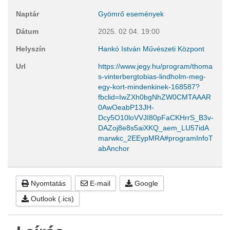
Naptár
Gyömrő események
Dátum
2025. 02 04.
19:00
Helyszín
Hankó István Művészeti Központ
Url
https://www.jegy.hu/program/thoma
s-vinterbergtobias-lindholm-meg-
egy-kort-mindenkinek-168587?
fbclid=IwZXh0bgNhZW0CMTAAAR
0AwOeabP13JH-
Dcy5O10loVVJI80pFaCKHrrS_B3v-
DAZoj8e8s5aiXKQ_aem_LU57idA
marwkc_2EEypMRA#programInfoT
abAnchor
Nyomtatás
E-mail
Google
Outlook (.ics)