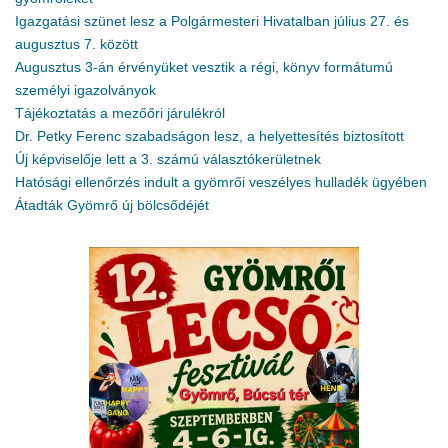
Igazgatási szünet lesz a Polgármesteri Hivatalban július 27. és
augusztus 7. között
Augusztus 3-án érvényüket vesztik a régi, könyv formátumú
személyi igazolványok
Tájékoztatás a mezőőri járulékról
Dr. Petky Ferenc szabadságon lesz, a helyettesítés biztosított
Új képviselője lett a 3. számú választókerületnek
Hatósági ellenőrzés indult a gyömrői veszélyes hulladék ügyében
Átadták Gyömrő új bölcsődéjét