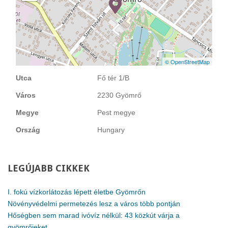
© OpenStreetMap
Utca
Fő tér 1/B
Város
2230 Gyömrő
Megye
Pest megye
Ország
Hungary
LEGÚJABB
CIKKEK
I. fokú vízkorlátozás lépett életbe Gyömrőn
Növényvédelmi permetezés lesz a város több pontján
Hőségben sem marad ivóvíz nélkül: 43 közkút várja a
gyömrőieket