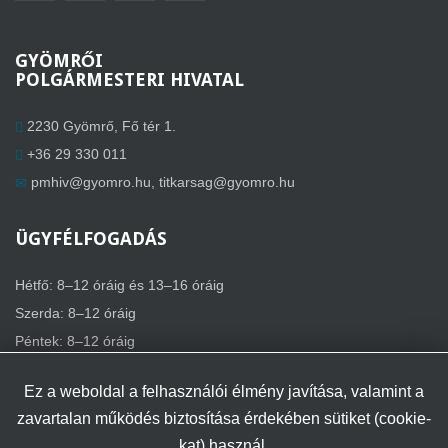
GYÖMRŐI
POLGÁRMESTERI HIVATAL
2230 Gyömrő, Fő tér 1.
+36 29 330 011
pmhiv@gyomro.hu
,
titkarsag@gyomro.hu
ÜGYFÉLFOGADÁS
Hétfő: 8–12 óráig és 13–16 óráig
Szerda: 8–12 óráig
Péntek: 8–12 óráig
Ez a weboldal a felhasználói élmény javítása, valamint a
zavartalan működés biztosítása érdekében sütiket (cookie-
kat) használ.