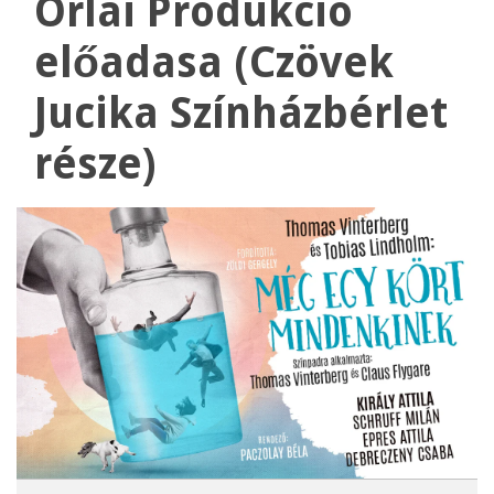
Orlai Produkció
előadasa (Czövek
Jucika Színházbérlet
része)