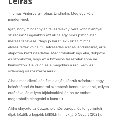
Leírás
Thomas Vinterberg–Tobias Lindholm: Még egy kört
mindenkinek
Igaz, hogy mindannyian fél ezreléknyi véralkoholhiánnyal
születünk? Legalábbis ezt állítja egy híres pszichiáter
merész feltevése. Négy jó barát, akik kicsit mintha
elveszítették volna ifjúi lelkesedésüket és lendületüket, erre
alapozva kezd kísérletbe. Megpróbálnak úgy élni, dolgozni
és szórakozni, hogy ez a bizonyos fél ezrelék soha ne
hiányozzon. De vajon ez a megoldás a régi kedv és
vidámság visszaszerzésére?
A hatalmas sikerű dán film alapján készült színdarab nagy
beleérzéssel és humorral szembesít bennünket azzal, milyen
eufóriával és milyen fájdalmakkal jár, ha az ember
megpróbálja elengedni a kontrollt.
A film elnyerte az összes jelentős európai és tengerentúli
díjat, köztük a legjobb külföldi filmnek járó Oscart (2021).