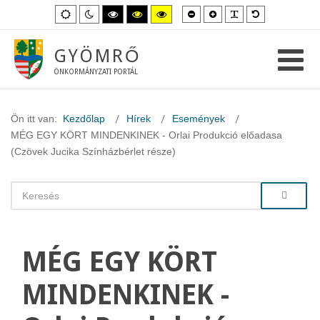
Kisebb
Nagyobb
PLG_SYSTEM_
Alapértelme
Alapértelmezett
Éjszakai
Magas
Magas
Magas
betűméret
betűméret
betűméret
mód
mód
kontraszt
kontraszt
kontraszt
fekete-
fekete-
sárga-
fehér
sárga
fekete
GYÖMRŐ
mód.
mód.
mód.
ÖNKORMÁNYZATI PORTÁL
Ön itt van:
Kezdőlap
Hírek
Események
MÉG EGY KÖRT MINDENKINEK - Orlai Produkció előadasa
(Czövek Jucika Színházbérlet része)
MÉG EGY KÖRT
MINDENKINEK -