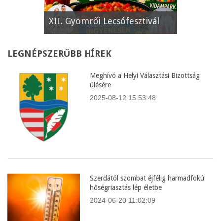
e
XII. Gyömrői Lecsófesztivál
Képviselő
LEGNÉPSZERŰBB
HÍREK
Meghívó a Helyi Választási Bizottság
ülésére
2025-08-12 15:53:48
Szerdától szombat éjfélig harmadfokú
hőségriasztás lép életbe
2024-06-20 11:02:09