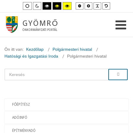
Kisebb
Nagyobb
PLG_SYSTEM_
Alapértelme
Alapértelmezett
Éjszakai
Magas
Magas
Magas
betűméret
betűméret
betűméret
mód
mód
kontraszt
kontraszt
kontraszt
fekete-
fekete-
sárga-
fehér
sárga
fekete
GYÖMRŐ
mód.
mód.
mód.
ÖNKORMÁNYZATI PORTÁL
Ön itt van:
Kezdőlap
Polgármesteri hivatal
Hatósági és Igazgatási Iroda
Polgármesteri hivatal
FŐÉPÍTÉSZ
ADÓINFÓ
ÉPÍTMÉNYADÓ