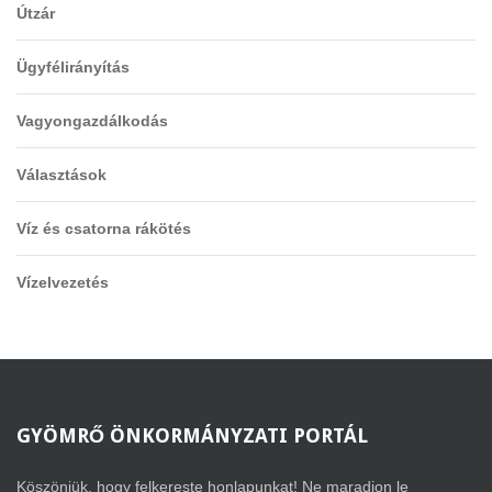
Útzár
Ügyfélirányítás
Vagyongazdálkodás
Választások
Víz és csatorna rákötés
Vízelvezetés
GYÖMRŐ
ÖNKORMÁNYZATI PORTÁL
Köszönjük, hogy felkereste honlapunkat! Ne maradjon le