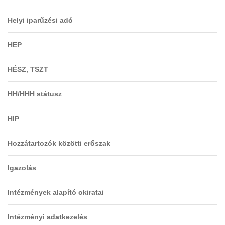
Helyi iparűzési adó
HEP
HÉSZ, TSZT
HH/HHH státusz
HIP
Hozzátartozók közötti erőszak
Igazolás
Intézmények alapító okiratai
Intézményi adatkezelés