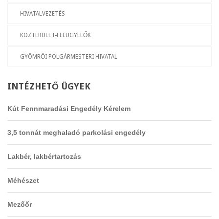
HIVATALVEZETÉS
KÖZTERÜLET-FELÜGYELŐK
GYÖMRŐI POLGÁRMESTERI HIVATAL
INTÉZHETŐ
ÜGYEK
Kút Fennmaradási Engedély Kérelem
3,5 tonnát meghaladó parkolási engedély
Lakbér, lakbértartozás
Méhészet
Mezőőr