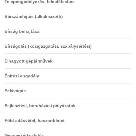
Telepengedélyezés, teleplétesítés
Bérszámfejtés (alkalmazotti)
Bírság behajtása
Bírságolás (közigazgatási, szabálysértési)
Elhagyott gépjárművek
Építési engedély
Fakivágás
Fejlesztési, beruházási pályázatok
Föld adásvétel, haszonbérlet
Gyermekétkeztetés