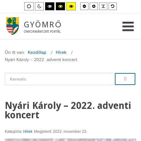
Kisebb
Nagyobb
PLG_SYSTEM_
Alapértelme
Alapértelmezett
Éjszakai
Magas
Magas
Magas
betűméret
betűméret
betűméret
mód
mód
kontraszt
kontraszt
kontraszt
fekete-
fekete-
sárga-
fehér
sárga
fekete
GYÖMRŐ
mód.
mód.
mód.
ÖNKORMÁNYZATI PORTÁL
Ön itt van:
Kezdőlap
Hírek
Nyári Károly – 2022. adventi koncert
Nyári Károly – 2022. adventi
koncert
Kategória:
Hírek
Megjelent: 2022. november 23.