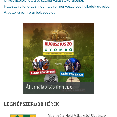
Új képviselője lett a 3. számú választókerületnek
Hatósági ellenőrzés indult a gyömrői veszélyes hulladék ügyében
Átadták Gyömrő új bölcsődéjét
Államalapítás ünnepe
XII. Gyöm
LEGNÉPSZERŰBB
HÍREK
Meghívó a Helyi Választási Bizottság