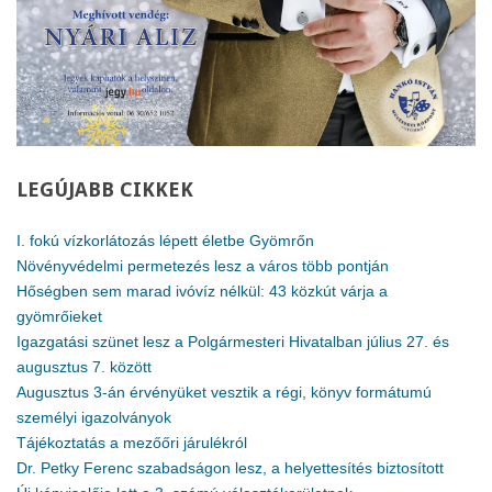
LEGÚJABB
CIKKEK
I. fokú vízkorlátozás lépett életbe Gyömrőn
Növényvédelmi permetezés lesz a város több pontján
Hőségben sem marad ivóvíz nélkül: 43 közkút várja a
gyömrőieket
Igazgatási szünet lesz a Polgármesteri Hivatalban július 27. és
augusztus 7. között
Augusztus 3-án érvényüket vesztik a régi, könyv formátumú
személyi igazolványok
Tájékoztatás a mezőőri járulékról
Dr. Petky Ferenc szabadságon lesz, a helyettesítés biztosított