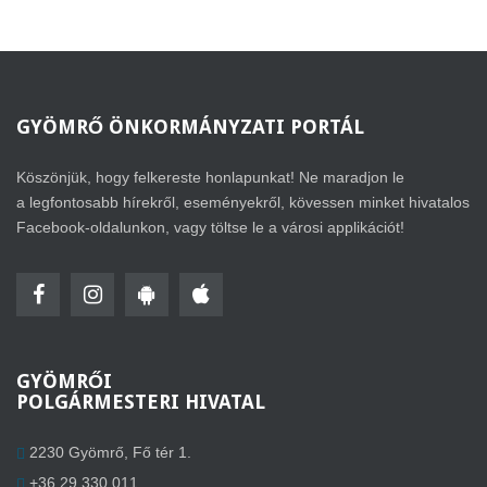
GYÖMRŐ
ÖNKORMÁNYZATI PORTÁL
Köszönjük, hogy felkereste honlapunkat! Ne maradjon le
a legfontosabb hírekről, eseményekről, kövessen minket hivatalos
Facebook-oldalunkon, vagy töltse le a városi applikációt!
GYÖMRŐI
POLGÁRMESTERI HIVATAL
2230 Gyömrő, Fő tér 1.
+36 29 330 011