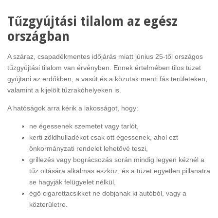
Tűzgyújtási tilalom az egész
országban
A száraz, csapadékmentes időjárás miatt június 25-től országos
tűzgyújtási tilalom van érvényben. Ennek értelmében tilos tüzet
gyújtani az erdőkben, a vasút és a közutak menti fás területeken,
valamint a kijelölt tűzrakóhelyeken is.
A hatóságok arra kérik a lakosságot, hogy:
ne égessenek szemetet vagy tarlót,
kerti zöldhulladékot csak ott égessenek, ahol ezt
önkormányzati rendelet lehetővé teszi,
grillezés vagy bográcsozás során mindig legyen kéznél a
tűz oltására alkalmas eszköz, és a tüzet egyetlen pillanatra
se hagyják felügyelet nélkül,
égő cigarettacsikket ne dobjanak ki autóból, vagy a
közterületre.