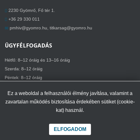
2230 Gyömrő, Fő tér 1.
+36 29 330 011
pmhiv@gyomro.hu
,
titkarsag@gyomro.hu
ÜGYFÉLFOGADÁS
Hétfő: 8–12 óráig és 13–16 óráig
Szerda: 8–12 óráig
Péntek: 8–12 óráig
Ez a weboldal a felhasználói élmény javítása, valamint a
zavartalan működés biztosítása érdekében sütiket (cookie-
kat) használ.
Minden jog fenntartva.
Az oldal tetejére
Gyömrő régi weboldala
Oldaltérkép
ELFOGADOM