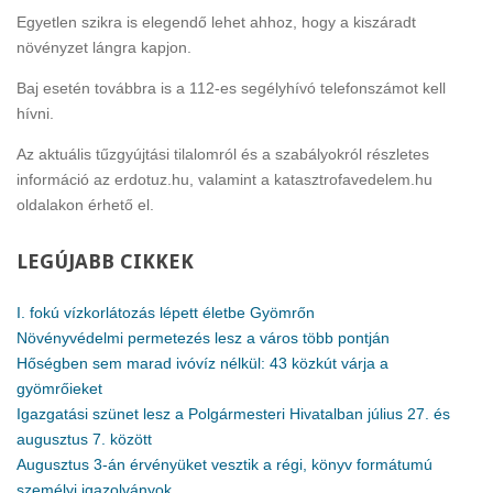
Egyetlen szikra is elegendő lehet ahhoz, hogy a kiszáradt
növényzet lángra kapjon.
Baj esetén továbbra is a 112-es segélyhívó telefonszámot kell
hívni.
Az aktuális tűzgyújtási tilalomról és a szabályokról részletes
információ az erdotuz.hu, valamint a katasztrofavedelem.hu
oldalakon érhető el.
LEGÚJABB
CIKKEK
I. fokú vízkorlátozás lépett életbe Gyömrőn
Növényvédelmi permetezés lesz a város több pontján
Hőségben sem marad ivóvíz nélkül: 43 közkút várja a
gyömrőieket
Igazgatási szünet lesz a Polgármesteri Hivatalban július 27. és
augusztus 7. között
Augusztus 3-án érvényüket vesztik a régi, könyv formátumú
személyi igazolványok