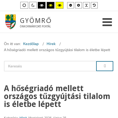
Kisebb
Nagyobb
PLG_SYSTEM_
Alapértelme
Alapértelmezett
Éjszakai
Magas
Magas
Magas
betűméret
betűméret
betűméret
mód
mód
kontraszt
kontraszt
kontraszt
fekete-
fekete-
sárga-
fehér
sárga
fekete
GYÖMRŐ
mód.
mód.
mód.
ÖNKORMÁNYZATI PORTÁL
Ön itt van:
Kezdőlap
Hírek
A hőségriadó mellett országos tűzgyújtási tilalom is életbe lépett
A hőségriadó mellett
országos tűzgyújtási tilalom
is életbe lépett