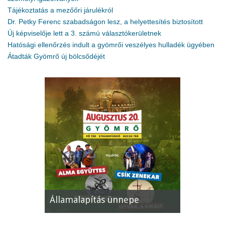
Tájékoztatás a mezőőri járulékról
Dr. Petky Ferenc szabadságon lesz, a helyettesítés biztosított
Új képviselője lett a 3. számú választókerületnek
Hatósági ellenőrzés indult a gyömrői veszélyes hulladék ügyében
Átadták Gyömrő új bölcsődéjét
Államalapítás ünnepe
XII. Gyömrői