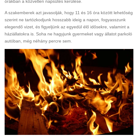
órákban a közvetlen napsütés kerülése.
A szakemberek azt javasolják, hogy 11 és 16 óra között lehetőség
szerint ne tartózkodjunk hosszabb ideig a napon, fogyasszunk
elegendő vizet, és figyeljünk az egyedül élő idősekre, valamint a
háziállatokra is. Soha ne hagyjunk gyermeket vagy állatot parkoló
autóban, még néhány percre sem.