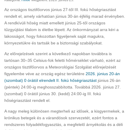
Kategória:
Hírek
Megjelent: 2026. június 25.
Az országos tisztifőorvos június 27-től III. fokú hőségriasztást
rendelt el, amely várhatóan június 30-án éjfélig marad érvényben.
A rendkívüli hőség miatt emellett június 25-től országos
tűzgyújtási tilalom is életbe lépett. Az önkormányzat arra kéri a
lakosságot, hogy fokozottan figyeljenek saját magukra,
környezetükre és tartsák be a biztonsági szabályokat.
Az előrejelzések szerint a következő napokban továbbra is
tartósan 30–35 Celsius-fok feletti hőmérséklet várható, ezért az
országos tisztifőorvos a Meteorológiai Szolgálat előrejelzését
figyelembe véve az ország egész területére
2026. június 20-án
(szombat) 0 órától elrendelt II. fokú hőségriasztást
június 26-án
(péntek) 24:00-ig meghosszabbította. Továbbá 2026. június 27.
(szombat) 0 órától június 30. (kedd) 24:00-ig III. fokú
hőségriasztást rendelt el.
A nagy meleg különösen megterheli az idősek, a kisgyermekek, a
krónikus betegek és a várandósok szervezetét, ezért fontos a
rendszeres folyadékfogyasztás, a megfelelő árnyékolás és a déli