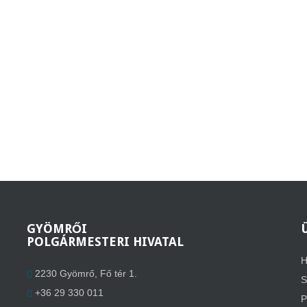
GYÖMRŐI
POLGÁRMESTERI HIVATAL
H
2230 Gyömrő, Fő tér 1.
S
+36 29 330 011
P