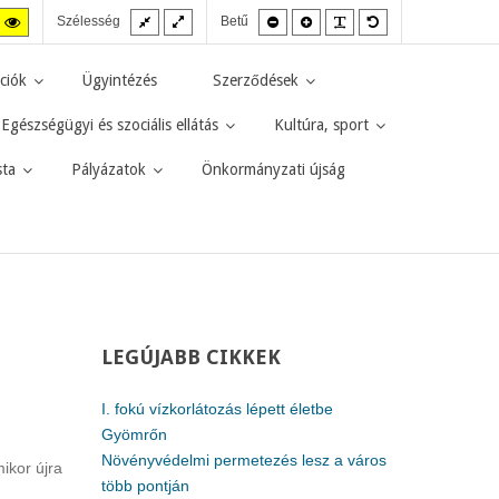
Fix
Széles
Kisebb
Nagyobb
PLG_SYSTEM_JMF
Alapértelmezett
agas
Magas
Szélesség
Betű
elrendezés
elrendezés
betűméret
betűméret
betűméret
zt
ntraszt
kontraszt
kete-
sárga-
rga
fekete
ciók
Ügyintézés
Szerződések
d.
mód.
Egészségügyi és szociális ellátás
Kultúra, sport
sta
Pályázatok
Önkormányzati újság
LEGÚJABB
CIKKEK
I. fokú vízkorlátozás lépett életbe
Gyömrőn
Növényvédelmi permetezés lesz a város
ikor újra
több pontján