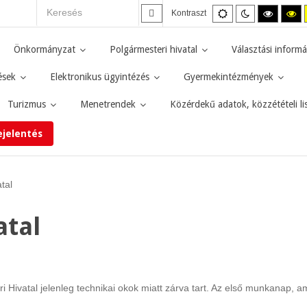
Alapértelmezett
Éjszakai
Magas
M
Kontraszt
mód
mód
kontras
ko
fekete-
fe
fehér
sá
Önkormányzat
Polgármesteri hivatal
Választási informá
mód.
mó
ések
Elektronikus ügyintézés
Gyermekintézmények
Turizmus
Menetrendek
Közérdekű adatok, közzétételi li
ejelentés
tal
atal
 Hivatal jelenleg technikai okok miatt zárva tart. Az első munkanap, am