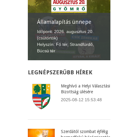
nepe
XII. Gyömrői
Lecsófesztivál
Képvise
us 20.
Időpont: 2026. szeptember 4-6.
Időpont:
dfürdő,
(péntek-vasárnap)
(csütört
Helyszín: Búcsú tér
Helyszín
LEGNÉPSZERŰBB
HÍREK
Meghívó a Helyi Választási
Bizottság ülésére
2025-08-12 15:53:48
Szerdától szombat éjfélig