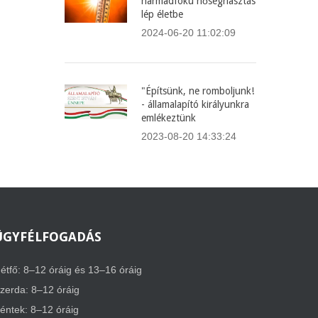
harmadfokú hőségriasztás
lép életbe
2024-06-20 11:02:09
"Építsünk, ne romboljunk!
- államalapító királyunkra
emlékeztünk
2023-08-20 14:33:24
ÜGYFÉLFOGADÁS
étfő: 8–12 óráig és 13–16 óráig
zerda: 8–12 óráig
éntek: 8–12 óráig