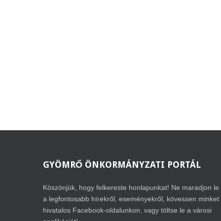
GYÖMRŐ
ÖNKORMÁNYZATI PORTÁL
Köszönjük, hogy felkereste honlapunkat! Ne maradjon le
a legfontosabb hírekről, eseményekről, kövessen minket
hivatalos Facebook-oldalunkon, vagy töltse le a városi