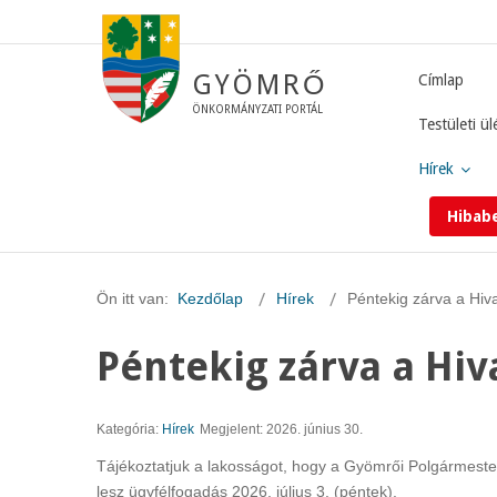
GYÖMRŐ
Címlap
ÖNKORMÁNYZATI PORTÁL
Testületi ül
Hírek
Hibab
Ön itt van:
Kezdőlap
Hírek
Péntekig zárva a Hiva
Péntekig zárva a Hiv
Kategória:
Hírek
Megjelent: 2026. június 30.
Tájékoztatjuk a lakosságot, hogy a Gyömrői Polgármesteri
lesz ügyfélfogadás 2026. július 3. (péntek).