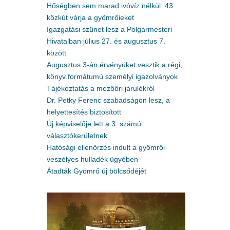
Hőségben sem marad ivóvíz nélkül: 43
közkút várja a gyömrőieket
Igazgatási szünet lesz a Polgármesteri
Hivatalban július 27. és augusztus 7.
között
Augusztus 3-án érvényüket vesztik a régi,
könyv formátumú személyi igazolványok
Tájékoztatás a mezőőri járulékról
Dr. Petky Ferenc szabadságon lesz, a
helyettesítés biztosított
Új képviselője lett a 3. számú
választókerületnek
Hatósági ellenőrzés indult a gyömrői
veszélyes hulladék ügyében
Átadták Gyömrő új bölcsődéjét