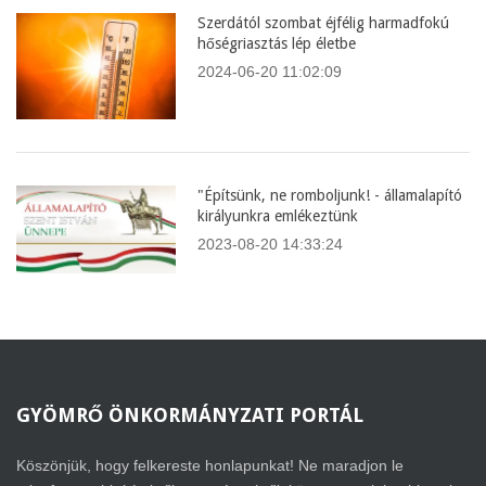
Szerdától szombat éjfélig harmadfokú
hőségriasztás lép életbe
2024-06-20 11:02:09
"Építsünk, ne romboljunk! - államalapító
királyunkra emlékeztünk
2023-08-20 14:33:24
GYÖMRŐ
ÖNKORMÁNYZATI PORTÁL
Köszönjük, hogy felkereste honlapunkat! Ne maradjon le