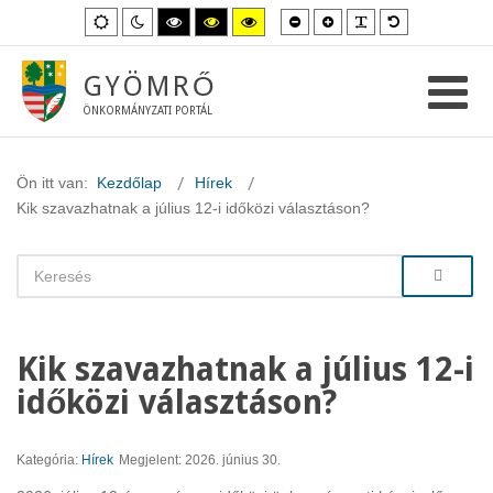
Kisebb
Nagyobb
PLG_SYSTEM_
Alapértelme
Alapértelmezett
Éjszakai
Magas
Magas
Magas
betűméret
betűméret
betűméret
mód
mód
kontraszt
kontraszt
kontraszt
fekete-
fekete-
sárga-
fehér
sárga
fekete
GYÖMRŐ
mód.
mód.
mód.
ÖNKORMÁNYZATI PORTÁL
Ön itt van:
Kezdőlap
Hírek
Kik szavazhatnak a július 12-i időközi választáson?
Kik szavazhatnak a július 12-i
időközi választáson?
Kategória:
Hírek
Megjelent: 2026. június 30.