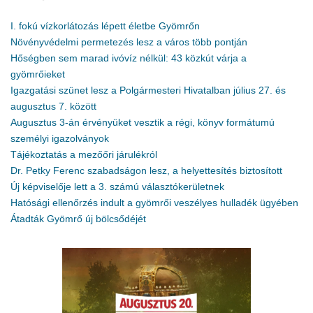
I. fokú vízkorlátozás lépett életbe Gyömrőn
Növényvédelmi permetezés lesz a város több pontján
Hőségben sem marad ivóvíz nélkül: 43 közkút várja a
gyömrőieket
Igazgatási szünet lesz a Polgármesteri Hivatalban július 27. és
augusztus 7. között
Augusztus 3-án érvényüket vesztik a régi, könyv formátumú
személyi igazolványok
Tájékoztatás a mezőőri járulékról
Dr. Petky Ferenc szabadságon lesz, a helyettesítés biztosított
Új képviselője lett a 3. számú választókerületnek
Hatósági ellenőrzés indult a gyömrői veszélyes hulladék ügyében
Átadták Gyömrő új bölcsődéjét