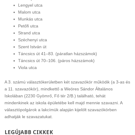
Lengyel utca
Malom utca
Munkás utca
Petőfi utca
Strand utca
Széchenyi utca
Szent István út
Táncsics út 41–83. (páratlan házszámok)
Táncsics út 70–106. (páros házszámok)
Viola utca
A 3. számú választókerületben két szavazókör működik (a 3-as és
a 11. szavazókör), mindkettő a Weöres Sándor Általános
Iskolában (2230 Gyömrő, Fő tér 2/B.) található, tehát
mindenkinek az iskola épületébe kell majd mennie szavazni. A
választópolgárok a lakcímük alapján kijelölt szavazókörben
adhatják le szavazatukat.
LEGÚJABB
CIKKEK