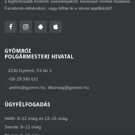
a legfontosabb hírekről, eseményekről, kövessen minket hivatalos
Facebook-oldalunkon, vagy töltse le a városi applikációt!
GYÖMRŐI
POLGÁRMESTERI HIVATAL
2230 Gyömrő, Fő tér 1.
+36 29 330 011
pmhiv@gyomro.hu
,
titkarsag@gyomro.hu
ÜGYFÉLFOGADÁS
Hétfő: 8–12 óráig és 13–16 óráig
Szerda: 8–12 óráig