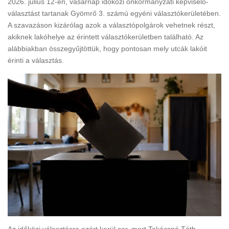
2026. július 12-én, vasárnap időközi önkormányzati képviselő-
választást tartanak Gyömrő 3. számú egyéni választókerületében.
A szavazáson kizárólag azok a választópolgárok vehetnek részt,
akiknek lakóhelye az érintett választókerületben található. Az
alábbiakban összegyűjtöttük, hogy pontosan mely utcák lakóit
érinti a választás.
Az időközi választásra azért kerül sor, mert Takácsné Tóth