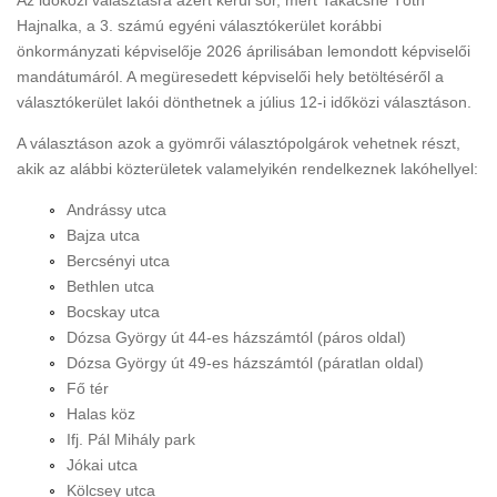
Hajnalka, a 3. számú egyéni választókerület korábbi
önkormányzati képviselője 2026 áprilisában lemondott képviselői
mandátumáról. A megüresedett képviselői hely betöltéséről a
választókerület lakói dönthetnek a július 12-i időközi választáson.
A választáson azok a gyömrői választópolgárok vehetnek részt,
akik az alábbi közterületek valamelyikén rendelkeznek lakóhellyel:
Andrássy utca
Bajza utca
Bercsényi utca
Bethlen utca
Bocskay utca
Dózsa György út 44-es házszámtól (páros oldal)
Dózsa György út 49-es házszámtól (páratlan oldal)
Fő tér
Halas köz
Ifj. Pál Mihály park
Jókai utca
Kölcsey utca