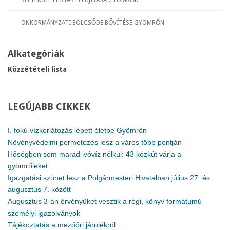
BELTERÜLETI UTAK FELÚJÍTÁSA GYÖMRŐN
ÖNKORMÁNYZATI BÖLCSŐDE BŐVÍTÉSE GYÖMRŐN
Alkategóriák
Közzétételi lista
LEGÚJABB
CIKKEK
I. fokú vízkorlátozás lépett életbe Gyömrőn
Növényvédelmi permetezés lesz a város több pontján
Hőségben sem marad ivóvíz nélkül: 43 közkút várja a
gyömrőieket
Igazgatási szünet lesz a Polgármesteri Hivatalban július 27. és
augusztus 7. között
Augusztus 3-án érvényüket vesztik a régi, könyv formátumú
személyi igazolványok
Tájékoztatás a mezőőri járulékról