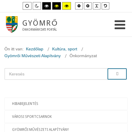
Kisebb
Nagyobb
PLG_SYSTEM_
Alapértelme
Alapértelmezett
Éjszakai
Magas
Magas
Magas
betűméret
betűméret
betűméret
mód
mód
kontraszt
kontraszt
kontraszt
fekete-
fekete-
sárga-
fehér
sárga
fekete
GYÖMRŐ
mód.
mód.
mód.
ÖNKORMÁNYZATI PORTÁL
Ön itt van:
Kezdőlap
Kultúra, sport
Gyömrői Művészeti Alapítvány
Önkormányzat
HIBABEJELENTÉS
VÁROSI SPORTCSARNOK
GYÖMRŐI MŰVÉSZETI ALAPÍTVÁNY