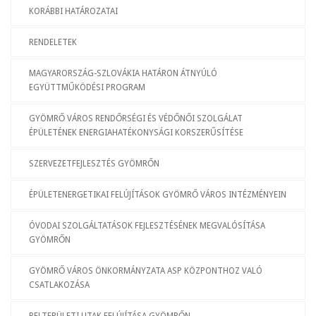
KORÁBBI HATÁROZATAI
RENDELETEK
MAGYARORSZÁG-SZLOVÁKIA HATÁRON ÁTNYÚLÓ
EGYÜTTMŰKÖDÉSI PROGRAM
GYÖMRŐ VÁROS RENDŐRSÉGI ÉS VÉDŐNŐI SZOLGÁLAT
ÉPÜLETÉNEK ENERGIAHATÉKONYSÁGI KORSZERŰSÍTÉSE
SZERVEZETFEJLESZTÉS GYÖMRŐN
ÉPÜLETENERGETIKAI FELÚJÍTÁSOK GYÖMRŐ VÁROS INTÉZMÉNYEIN
ÓVODAI SZOLGÁLTATÁSOK FEJLESZTÉSÉNEK MEGVALÓSÍTÁSA
GYÖMRŐN
GYÖMRŐ VÁROS ÖNKORMÁNYZATA ASP KÖZPONTHOZ VALÓ
CSATLAKOZÁSA